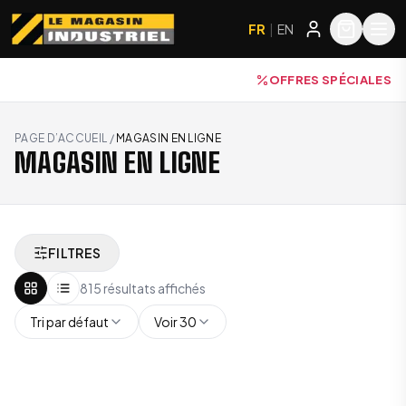
FR
|
EN
OFFRES SPÉCIALES
PAGE D’ACCUEIL
/
MAGASIN EN LIGNE
MAGASIN EN LIGNE
FILTRES
815 résultats affichés
Tri par défaut
Voir 30