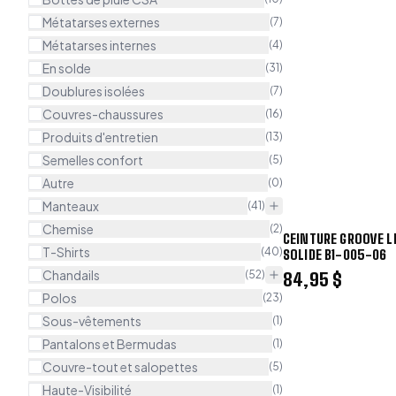
Métatarses externes
(
7
)
Métatarses internes
(
4
)
En solde
(
31
)
Doublures isolées
(
7
)
Couvres-chaussures
(
16
)
Produits d'entretien
(
13
)
Semelles confort
(
5
)
Autre
(
0
)
Manteaux
(
41
)
Chemise
(
2
)
CEINTURE GROOVE L
T-Shirts
(
40
)
SOLIDE B1-005-06
Chandails
(
52
)
84,95 $
Polos
(
23
)
Sous-vêtements
(
1
)
Pantalons et Bermudas
(
1
)
Couvre-tout et salopettes
(
5
)
Haute-Visibilité
(
1
)