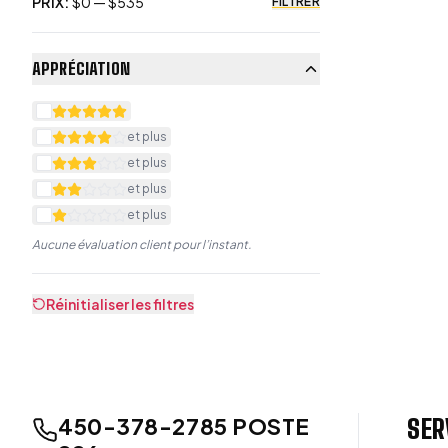
PRIX
:
$
0
— $
535
FILTRER
APPRÉCIATION
et plus
et plus
et plus
et plus
Aucune évaluation client pour l’instant.
Réinitialiser les filtres
450-378-2785 POSTE
SER