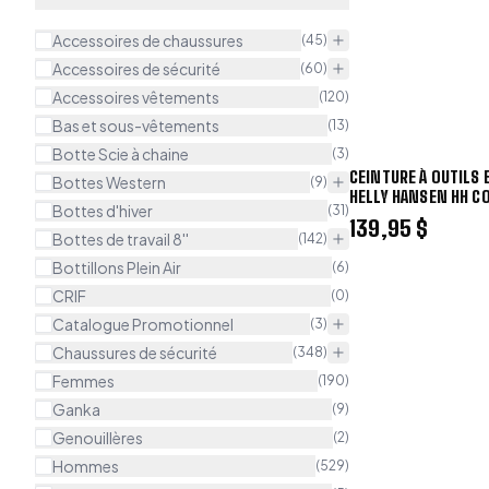
Accessoires de chaussures
(
45
)
Accessoires de sécurité
(
60
)
Accessoires vêtements
(
120
)
Bas et sous-vêtements
(
13
)
Botte Scie à chaine
(
3
)
CEINTURE À OUTILS 
Bottes Western
(
9
)
HELLY HANSEN HH C
Bottes d'hiver
(
31
)
79461
139,95 $
Bottes de travail 8''
(
142
)
Bottillons Plein Air
(
6
)
CRIF
(
0
)
Catalogue Promotionnel
(
3
)
Chaussures de sécurité
(
348
)
Femmes
(
190
)
Ganka
(
9
)
Genouillères
(
2
)
Hommes
(
529
)