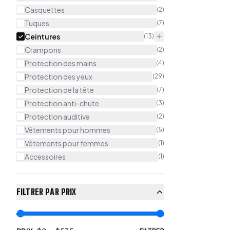
Casquettes
(
2
)
Tuques
(
7
)
Ceintures
(
13
)
Crampons
(
2
)
Protection des mains
(
4
)
Protection des yeux
(
29
)
Protection de la tête
(
7
)
Protection anti-chute
(
3
)
Protection auditive
(
2
)
Vêtements pour hommes
(
5
)
Vêtements pour femmes
(
1
)
Accessoires
(
1
)
FILTRER PAR PRIX