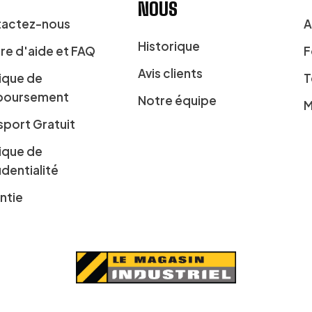
NOUS
actez-nous
A
Historique
re d'aide et FAQ
F
Avis clients
tique de
T
boursement
Notre équipe
M
sport Gratuit
tique de
identialité
ntie