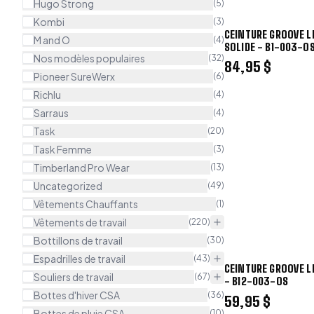
Hugo Strong
(
5
)
Kombi
(
3
)
CEINTURE GROOVE L
M and O
(
4
)
SOLIDE - B1-003-O
Nos modèles populaires
(
32
)
84,95 $
Pioneer SureWerx
(
6
)
Richlu
(
4
)
Sarraus
(
4
)
Task
(
20
)
Task Femme
(
3
)
Timberland Pro Wear
(
13
)
Uncategorized
(
49
)
Vêtements Chauffants
(
1
)
Vêtements de travail
(
220
)
Bottillons de travail
(
30
)
Espadrilles de travail
(
43
)
CEINTURE GROOVE LI
Souliers de travail
(
67
)
- B12-003-OS
Bottes d'hiver CSA
(
36
)
59,95 $
Bottes de pluie CSA
(
10
)