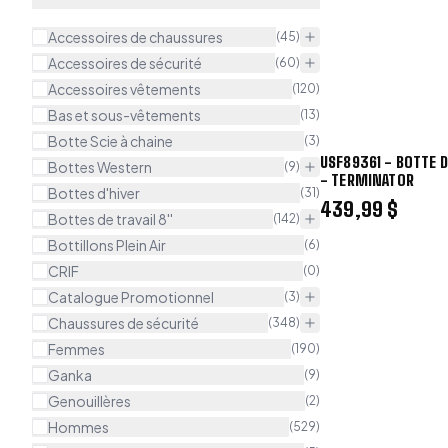
Accessoires de chaussures
(
45
)
Accessoires de sécurité
(
60
)
Accessoires vêtements
(
120
)
Bas et sous-vêtements
(
13
)
Botte Scie à chaine
(
3
)
USF89361 - BOTTE D
Bottes Western
(
9
)
- TERMINATOR
Bottes d'hiver
(
31
)
439,99 $
Bottes de travail 8''
(
142
)
Bottillons Plein Air
(
6
)
CRIF
(
0
)
Catalogue Promotionnel
(
3
)
Chaussures de sécurité
(
348
)
Femmes
(
190
)
Ganka
(
9
)
Genouillères
(
2
)
Hommes
(
529
)