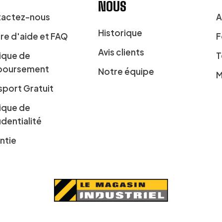
NOUS
actez-nous
A
Historique
re d'aide et FAQ
F
Avis clients
tique de
T
boursement
Notre équipe
M
sport Gratuit
tique de
identialité
ntie