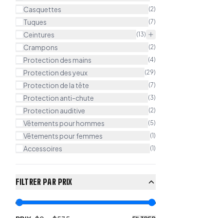
Casquettes
(
2
)
Tuques
(
7
)
Ceintures
(
13
)
Crampons
(
2
)
Protection des mains
(
4
)
Protection des yeux
(
29
)
Protection de la tête
(
7
)
Protection anti-chute
(
3
)
Protection auditive
(
2
)
Vêtements pour hommes
(
5
)
Vêtements pour femmes
(
1
)
Accessoires
(
1
)
FILTRER PAR PRIX