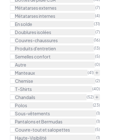
Métatarses externes
(
7
)
Métatarses internes
(
4
)
En solde
(
31
)
Doublures isolées
(
7
)
Couvres-chaussures
(
16
)
Produits d'entretien
(
13
)
Semelles confort
(
5
)
Autre
(
0
)
Manteaux
(
41
)
Chemise
(
2
)
T-Shirts
(
40
)
Chandails
(
52
)
Polos
(
23
)
Sous-vêtements
(
1
)
Pantalons et Bermudas
(
1
)
Couvre-tout et salopettes
(
5
)
Haute-Visibilité
(
1
)