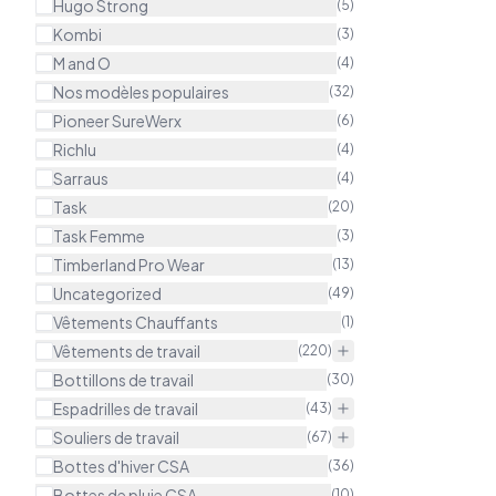
Hugo Strong
(
5
)
Kombi
(
3
)
M and O
(
4
)
Nos modèles populaires
(
32
)
Pioneer SureWerx
(
6
)
Richlu
(
4
)
Sarraus
(
4
)
Task
(
20
)
Task Femme
(
3
)
Timberland Pro Wear
(
13
)
Uncategorized
(
49
)
Vêtements Chauffants
(
1
)
Vêtements de travail
(
220
)
Bottillons de travail
(
30
)
Espadrilles de travail
(
43
)
Souliers de travail
(
67
)
Bottes d'hiver CSA
(
36
)
Bottes de pluie CSA
(
10
)