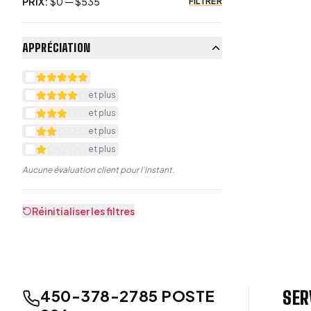
PRIX
:
$
0
— $
535
FILTRER
APPRÉCIATION
et plus
et plus
et plus
et plus
Aucune évaluation client pour l’instant.
Réinitialiser les filtres
450-378-2785 POSTE
SER