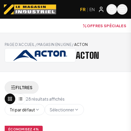
FR
|
EN
OFFRES SPÉCIALES
PAGE D’ACCUEIL
/
MAGASIN EN LIGNE
/
ACTON
ACTON
FILTRES
28 résultats affichés
Tri par défaut
Sélectionner
ÉCONOMISEZ
4
%