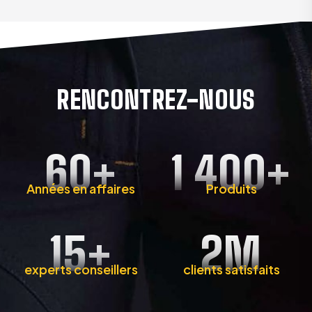
RENCONTREZ-NOUS
60
+
1 400
+
Années en affaires
Produits
15
+
2
M
experts conseillers
clients satisfaits