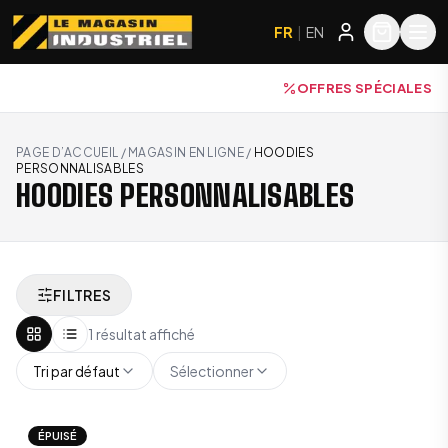
FR
|
EN
OFFRES SPÉCIALES
PAGE D’ACCUEIL
/
MAGASIN EN LIGNE
/
HOODIES
PERSONNALISABLES
HOODIES PERSONNALISABLES
FILTRES
1 résultat affiché
Tri par défaut
Sélectionner
ÉPUISÉ