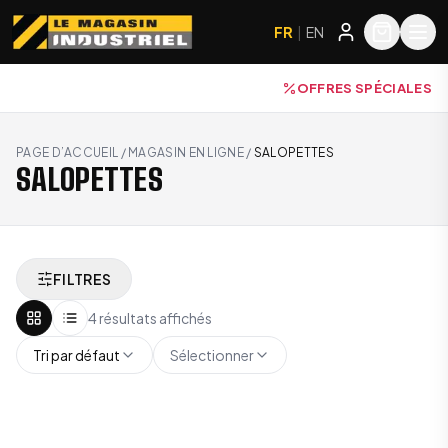
FR
|
EN
OFFRES SPÉCIALES
PAGE D’ACCUEIL
/
MAGASIN EN LIGNE
/
SALOPETTES
SALOPETTES
FILTRES
4 résultats affichés
Tri par défaut
Sélectionner