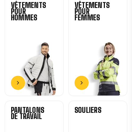
VÊTEMENTS
VÊTEMENTS
POUR
POUR
HOMMES
FEMMES
PANTALONS
SOULIERS
DE TRAVAIL