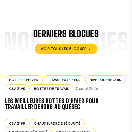
NOS BLOGUES
DERNIERS BLOGUES
VOIR TOUS LES BLOGUES
VOIR TOUS LES BLOGUES
BOTTES D'HIVER
TRAVAIL EXTÉRIEUR
HIVER QUÉBÉCOIS
10 juillet 2026
CSA Z195
BOTTES DE TRAVAIL
LES MEILLEURES BOTTES D'HIVER POUR
TRAVAILLER DEHORS AU QUÉBEC
CSA Z195
CHAUSSURES DE SÉCURITÉ