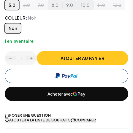
5.0
6.0
7.0
8.0
9.0
10.0
11.0
12.0
COULEUR
:
Noir
Noir
1
en inventaire
1
AJOUTER AU PANIER
Acheter avec
Pay
POSER UNE QUESTION
AJOUTER À LA LISTE DE SOUHAITS
COMPARER