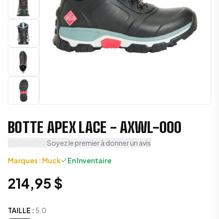
BOTTE APEX LACE - AXWL-000
Soyez le premier à donner un avis
Marques
:
Muck
En Inventaire
214,95 $
TAILLE
:
5.0