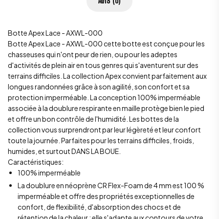
AVIS (0)
Botte Apex Lace - AXWL-000
Botte Apex Lace - AXWL-000 cette botte est conçue pour les
chasseuses qui n'ont peur de rien, ou pour les adeptes
d'activités de plein air en tous genres qui s'aventurent sur des
terrains difficiles. La collection Apex convient parfaitement aux
longues randonnées grâce à son agilité, son confort et sa
protection imperméable. La conception 100% imperméable
associée à la doublure respirante en maille protège bien le pied
et offre un bon contrôle de l'humidité. Les bottes de la
collection vous surprendront par leur légèreté et leur confort
toute la journée. Parfaites pour les terrains difficiles, froids,
humides, et surtout DANS LA BOUE.
Caractéristiques:
100% imperméable
La doublure en néoprène CR Flex-Foam de 4 mm est 100 %
imperméable et offre des propriétés exceptionnelles de
confort, de flexibilité, d'absorption des chocs et de
rétention de la chaleur ; elle s'adapte aux contours de votre