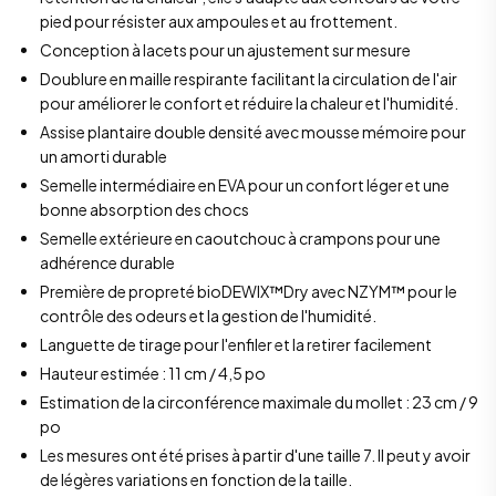
pied pour résister aux ampoules et au frottement.
Conception à lacets pour un ajustement sur mesure
Doublure en maille respirante facilitant la circulation de l'air
pour améliorer le confort et réduire la chaleur et l'humidité.
Assise plantaire double densité avec mousse mémoire pour
un amorti durable
Semelle intermédiaire en EVA pour un confort léger et une
bonne absorption des chocs
Semelle extérieure en caoutchouc à crampons pour une
adhérence durable
Première de propreté bioDEWIX™Dry avec NZYM™ pour le
contrôle des odeurs et la gestion de l'humidité.
Languette de tirage pour l'enfiler et la retirer facilement
Hauteur estimée : 11 cm / 4,5 po
Estimation de la circonférence maximale du mollet : 23 cm / 9
po
Les mesures ont été prises à partir d'une taille 7. Il peut y avoir
de légères variations en fonction de la taille.