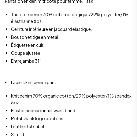
Pantalon en denim tricoté pour femme, Task
Tricot de denim 70% coton biologique/29% polyester/1%
élasthanne 8oz.
Ceinture intérieure en jacquard élastique.
Bouton et tige en métal.
Étiquette en cuir.
Coupe ajustée.
Entrejambe 31''.
Ladie's knit denim pant
Knit denim 70% organic cotton/29% polyester/1% spandex
8oz.
Elastic jacquard inner waist band.
Metal shank logo boutons.
Leather tab label.
Slim fit.