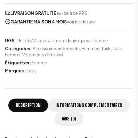
LIVRAISON GRATUITE
au-delà de 99 $
GARANTIE MAISON 4 MOIS
voir les détails
UGS
:
tk-e1872-pantalon-en-denim-pour-femme
Catégories
:
Accessoires vêtements
,
Femmes
,
Task
,
Task
Femme
,
Vêtements de travail
Étiquettes
:
Femme
Marques
:
Task
DESCRIPTION
INFORMATIONS COMPLÉMENTAIRES
AVIS (0)