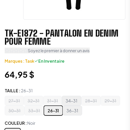
TK-E1872 - PANTALON EN DENIM
POUR FEMME
Soyez le premier à donner un avis
Marques
:
Task
En Inventaire
64,95 $
TAILLE
:
26-31
27-31
32-31
31-31
34-31
28-31
29-31
30-31
33-31
26-31
36-31
COULEUR
:
Noir