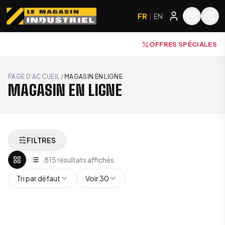
FR
|
EN
OFFRES SPÉCIALES
PAGE D’ACCUEIL
/
MAGASIN EN LIGNE
MAGASIN EN LIGNE
FILTRES
815 résultats affichés
Tri par défaut
Voir 30