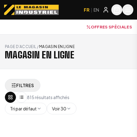
FR
|
EN
OFFRES SPÉCIALES
PAGE D’ACCUEIL
/
MAGASIN EN LIGNE
MAGASIN EN LIGNE
FILTRES
815 résultats affichés
Tri par défaut
Voir 30