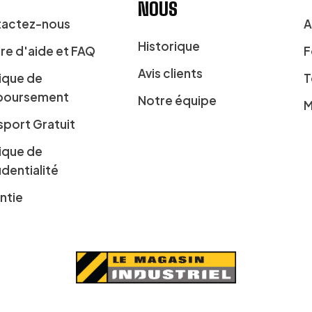
NOUS
actez-nous
A
Historique
re d'aide et FAQ
F
Avis clients
tique de
T
boursement
Notre équipe
M
sport Gratuit
tique de
identialité
ntie