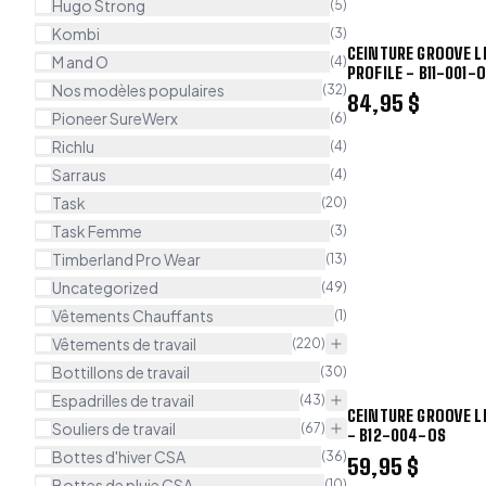
Hugo Strong
(
5
)
Kombi
(
3
)
CEINTURE GROOVE L
M and O
(
4
)
PROFILE - B11-001-
Nos modèles populaires
(
32
)
84,95 $
Pioneer SureWerx
(
6
)
Richlu
(
4
)
Sarraus
(
4
)
Task
(
20
)
Task Femme
(
3
)
Timberland Pro Wear
(
13
)
Uncategorized
(
49
)
Vêtements Chauffants
(
1
)
Vêtements de travail
(
220
)
Bottillons de travail
(
30
)
Espadrilles de travail
(
43
)
CEINTURE GROOVE LI
Souliers de travail
(
67
)
- B12-004-OS
Bottes d'hiver CSA
(
36
)
59,95 $
Bottes de pluie CSA
(
10
)