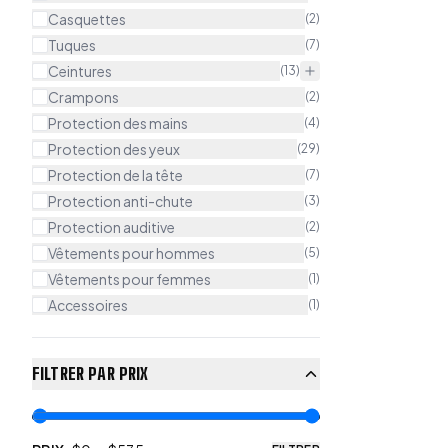
Casquettes
(
2
)
Tuques
(
7
)
Ceintures
(
13
)
Crampons
(
2
)
Protection des mains
(
4
)
Protection des yeux
(
29
)
Protection de la tête
(
7
)
Protection anti-chute
(
3
)
Protection auditive
(
2
)
Vêtements pour hommes
(
5
)
Vêtements pour femmes
(
1
)
Accessoires
(
1
)
FILTRER PAR PRIX