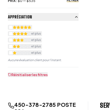
PRIX
:
$
0
— $
535
FILTRER
APPRÉCIATION
et plus
et plus
et plus
et plus
Aucune évaluation client pour l’instant.
Réinitialiser les filtres
450-378-2785 POSTE
SER