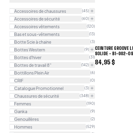
Accessoires de chaussures
(
45
)
Accessoires de sécurité
(
60
)
Accessoires vêtements
(
120
)
Bas et sous-vêtements
(
13
)
Botte Scie à chaine
(
3
)
CEINTURE GROOVE L
Bottes Western
(
9
)
SOLIDE - B1-002-O
Bottes d'hiver
(
31
)
84,95 $
Bottes de travail 8''
(
142
)
Bottillons Plein Air
(
6
)
CRIF
(
0
)
Catalogue Promotionnel
(
3
)
Chaussures de sécurité
(
348
)
Femmes
(
190
)
Ganka
(
9
)
Genouillères
(
2
)
Hommes
(
529
)