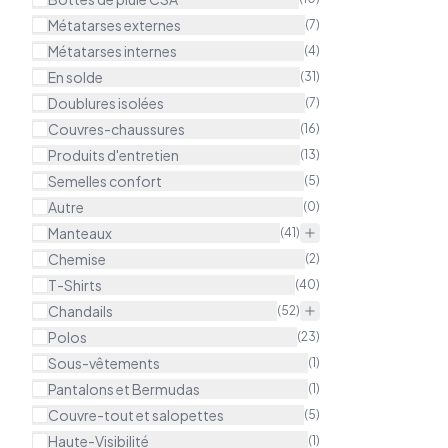
Métatarses externes
(
7
)
Métatarses internes
(
4
)
En solde
(
31
)
Doublures isolées
(
7
)
Couvres-chaussures
(
16
)
Produits d'entretien
(
13
)
Semelles confort
(
5
)
Autre
(
0
)
Manteaux
(
41
)
Chemise
(
2
)
T-Shirts
(
40
)
Chandails
(
52
)
Polos
(
23
)
Sous-vêtements
(
1
)
Pantalons et Bermudas
(
1
)
Couvre-tout et salopettes
(
5
)
Haute-Visibilité
(
1
)