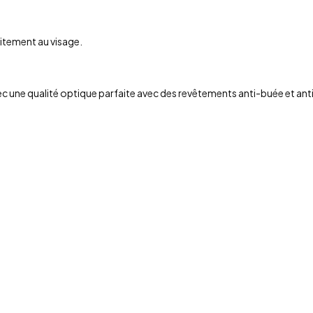
itement au visage.
c une qualité optique parfaite avec des revêtements anti-buée et an