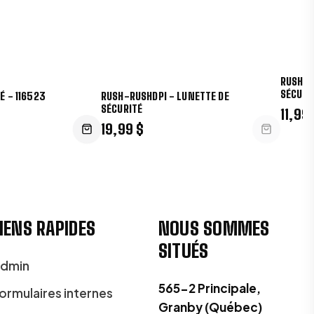
RUSH-R
SÉCURI
É - 116523
RUSH-RUSHDPI - LUNETTE DE
SÉCURITÉ
11,99
19,99 $
IENS RAPIDES
NOUS SOMMES
SITUÉS
dmin
565-2 Principale,
ormulaires internes
Granby (Québec)