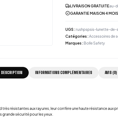
LIVRAISON GRATUITE
au-d
GARANTIE MAISON 4 MOI
UGS
:
rushpspsis-lunette-de-s
Catégories
:
Accessoires de s
Marques
:
Bolle Safety
DESCRIPTION
INFORMATIONS COMPLÉMENTAIRES
AVIS (0)
rès résistantes aux rayures, leur confère une haute résistance aux prod
s grande sécurité pour les yeux.