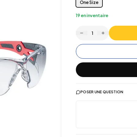
One Size
19
en inventaire
1
POSER UNE QUESTION