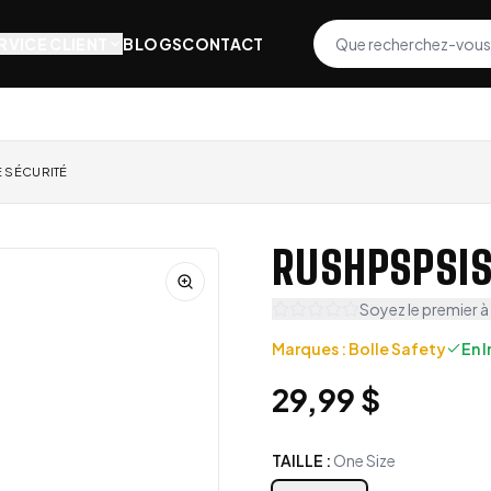
RVICE CLIENT
BLOGS
CONTACT
E SÉCURITÉ
RUSHPSPSIS
Soyez le premier à
Marques
:
Bolle Safety
En 
29,99 $
TAILLE
:
One Size