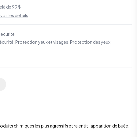
elà de 99 $
S
voir les détails
ecurite
écurité
,
Protection yeux et visages
,
Protection des yeux
uits chimiques les plus agressifs et ralentit l'apparition de buée.