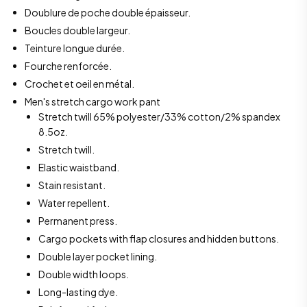
Doublure de poche double épaisseur.
Boucles double largeur.
Teinture longue durée.
Fourche renforcée.
Crochet et oeil en métal.
Men's stretch cargo work pant
Stretch twill 65% polyester/33% cotton/2% spandex
8.5oz.
Stretch twill.
Elastic waistband.
Stain resistant.
Water repellent.
Permanent press.
Cargo pockets with flap closures and hidden buttons.
Double layer pocket lining.
Double width loops.
Long-lasting dye.