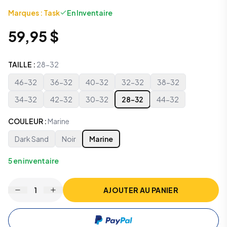
Marques
:
Task
En Inventaire
59,95 $
TAILLE
:
28-32
46-32
36-32
40-32
32-32
38-32
34-32
42-32
30-32
28-32
44-32
COULEUR
:
Marine
Dark Sand
Noir
Marine
5
en inventaire
1
AJOUTER AU PANIER