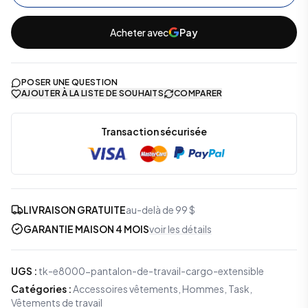
Acheter avec
Pay
POSER UNE QUESTION
AJOUTER À LA LISTE DE SOUHAITS
COMPARER
Transaction sécurisée
LIVRAISON GRATUITE
au-delà de 99 $
GARANTIE MAISON 4 MOIS
voir les détails
UGS
:
tk-e8000-pantalon-de-travail-cargo-extensible
Catégories
:
Accessoires vêtements
,
Hommes
,
Task
,
Vêtements de travail