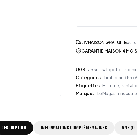
LIVRAISON GRATUITE
au-d
GARANTIE MAISON 4 MOI
UGS
:
a55rs-salopette-ironhi
Catégories
:
Timberland Pro 
Étiquettes
:
Homme, Pantalon
Marques
:
Le Magasin Industrie
DESCRIPTION
INFORMATIONS COMPLÉMENTAIRES
AVIS (0)