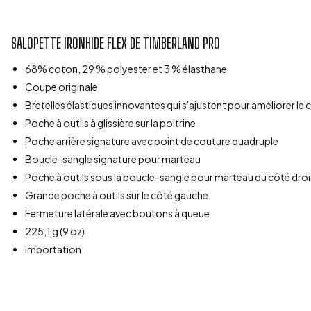
SALOPETTE IRONHIDE FLEX DE TIMBERLAND PRO
68% coton, 29 % polyester et 3 % élasthane
Coupe originale
Bretelles élastiques innovantes qui s'ajustent pour améliorer le
Poche à outils à glissière sur la poitrine
Poche arrière signature avec point de couture quadruple
Boucle-sangle signature pour marteau
Poche à outils sous la boucle-sangle pour marteau du côté droi
Grande poche à outils sur le côté gauche
Fermeture latérale avec boutons à queue
225,1 g (9 oz)
Importation