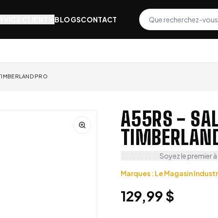
RVICE CLIENT
BLOGS
CONTACT
 TIMBERLAND PRO
A55RS - SA
TIMBERLAN
Soyez le premier à
Marques
:
Le Magasin Industr
129,99 $