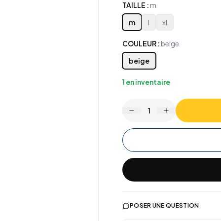
TAILLE
:
m
m
l
xl
COULEUR
:
beige
beige
1
en inventaire
1
POSER UNE QUESTION