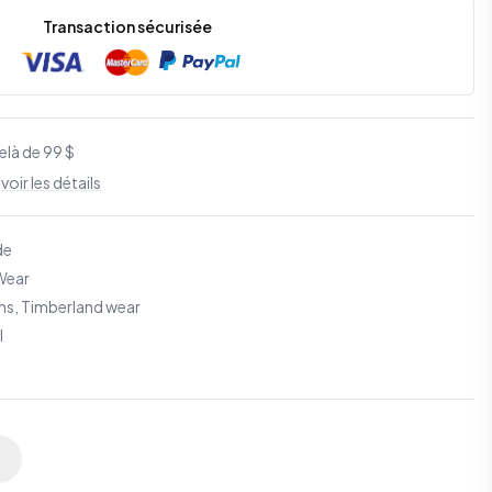
Transaction sécurisée
elà de 99 $
S
voir les détails
de
Wear
s, Timberland wear
l