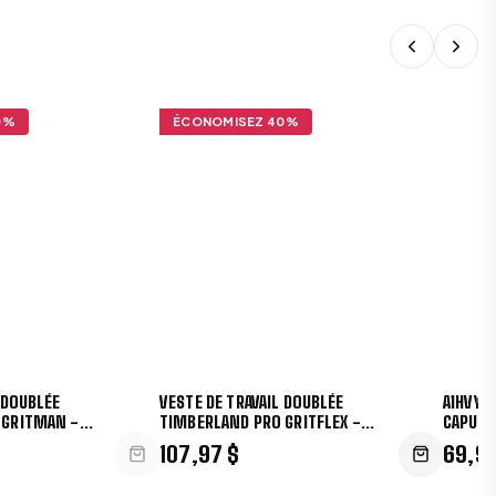
0
%
ÉCONOMISEZ
40
%
 DOUBLÉE
VESTE DE TRAVAIL DOUBLÉE
A1HVY4
 GRITMAN -
TIMBERLAND PRO GRITFLEX -
CAPUCH
A5XYQ
107,97 $
69,95