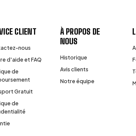
VICE CLIENT
À PROPOS DE
L
NOUS
actez-nous
A
Historique
re d'aide et FAQ
F
Avis clients
tique de
T
boursement
Notre équipe
M
sport Gratuit
tique de
identialité
ntie