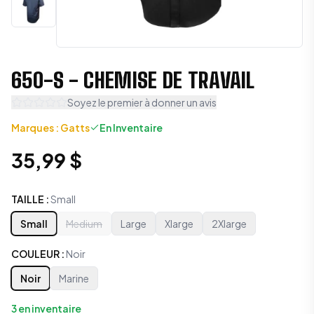
650-S - CHEMISE DE TRAVAIL
Soyez le premier à donner un avis
Marques
:
Gatts
En Inventaire
35,99 $
TAILLE
:
Small
Small
Medium
Large
Xlarge
2Xlarge
COULEUR
:
Noir
Noir
Marine
3
en inventaire