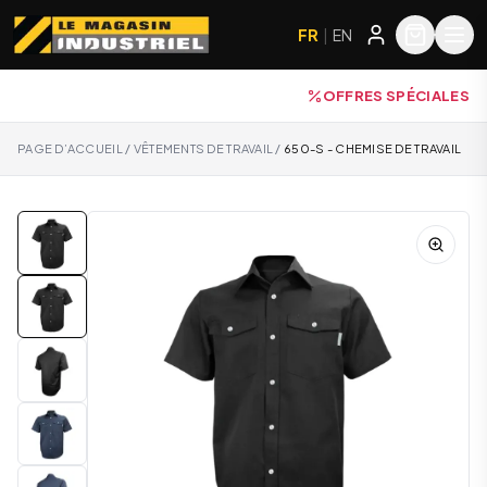
FR
|
EN
OFFRES SPÉCIALES
PAGE D’ACCUEIL
/
VÊTEMENTS DE TRAVAIL
/
650-S - CHEMISE DE TRAVAIL