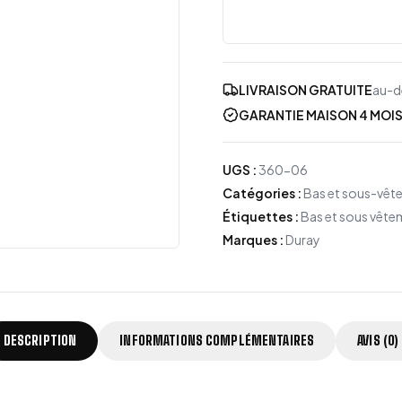
LIVRAISON GRATUITE
au-d
GARANTIE MAISON 4 MOI
UGS
:
360-06
Catégories
:
Bas et sous-vêt
Étiquettes
:
Bas et sous vêt
Marques
:
Duray
DESCRIPTION
INFORMATIONS COMPLÉMENTAIRES
AVIS (0)