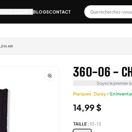
RVICE CLIENT
BLOGS
CONTACT
EIN AIR
360-06 - C
Soyez le premier à
Marques
:
Duray
En Inventa
14,99 $
TAILLE
:
10-13