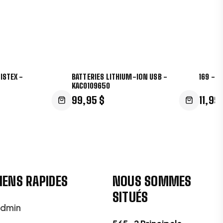
RISTEX -
BATTERIES LITHIUM-ION USB -
169 - B
KAC0109650
99,95 $
11,99
IENS RAPIDES
NOUS SOMMES
SITUÉS
dmin