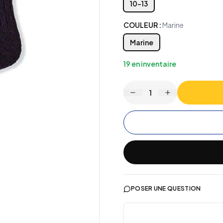
10-13
COULEUR
:
Marine
Marine
19
en inventaire
1
POSER UNE QUESTION