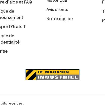
Historique
re d'aide et FAQ
F
Avis clients
tique de
T
boursement
Notre équipe
M
sport Gratuit
tique de
identialité
ntie
roits réservés.