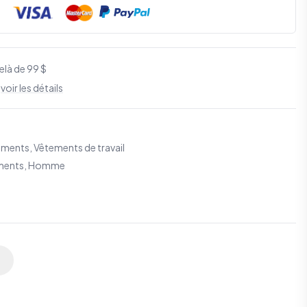
elà de 99 $
S
voir les détails
ements
,
Vêtements de travail
ements, Homme