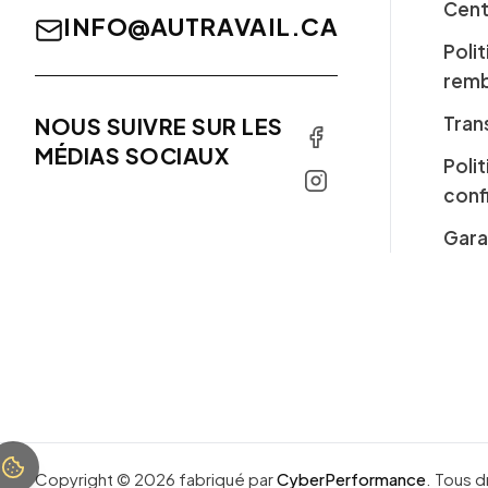
Cent
INFO@AUTRAVAIL.CA
Poli
rem
Tran
NOUS SUIVRE SUR LES
MÉDIAS SOCIAUX
Poli
conf
Gara
Copyright ©
2026
fabriqué par
CyberPerformance
.
Tous d