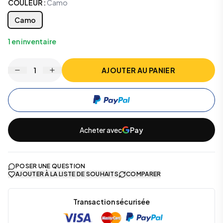
COULEUR
:
Camo
Camo
1
en inventaire
1
AJOUTER AU PANIER
Acheter avec
Pay
POSER UNE QUESTION
AJOUTER À LA LISTE DE SOUHAITS
COMPARER
Transaction sécurisée