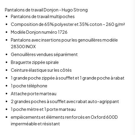
Pantalons de travail Donjon - Hugo Strong
Pantalons de travail multipoches
Composition de 65% polyester et 35% coton – 260 g/m²
Modèle Donjon numéro 1726
Pantalons avec insertions pour les genouillères modèle
28300 INOX
Genouillères vendues séparément
Braguette zippée spirale
Ceinture élastique sur les côtés
1 grande poche zippée à soufflet et 1 grande poche à rabat
1 poche téléphone
Attache porte marteau
2 grandes poches à soufflet avec rabat auto-agrippant
1 poche mètre et 1 porte marteau
empiècements et éléments renforcés en Oxford 600D
imperméable et résistant