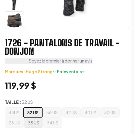
1726 - PANTALONS DE TRAVAIL -
DONJON
Soyez le premier à donner un avis
Marques
:
Hugo Strong
En Inventaire
119,99 $
TAILLE
:
32 US
44US
32 US
36 US
42 US
40 US
30 US
28 US
38 US
34 US