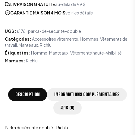
LIVRAISON GRATUITE
au-delà de 99 $
GARANTIE MAISON 4 MOIS
voir les détails
UGS
:
s176-parka-de-securite-double
Catégories
:
Accessoires vêtements
,
Hommes
,
Vêtements de
travail
,
Manteaux
,
Richlu
Étiquettes
:
Homme, Manteaux, Vêtements haute-visibilité
Marques
:
Richlu
DESCRIPTION
INFORMATIONS COMPLÉMENTAIRES
AVIS (0)
Parka de sécurité doublé - Richlu