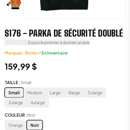
S176 - PARKA DE SÉCURITÉ DOUBLÉ
Soyez le premier à donner un avis
Marques
:
Richlu
En Inventaire
159,99 $
TAILLE
:
Small
Small
Medium
Large
Xlarge
3xlarge
2xlarge
4xlarge
COULEUR
:
Noir
Orange
Noir