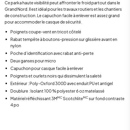
Ce parka haute visibilité peut affronter le froid partout dans le
Grand Nord. Il est idéal pour les travaux routiers et les chantiers
de construction. Le capuchon facile à enlever est assez grand
pour accommoder le casque de sécurité.
Poignets coupe-vent en tricot côtelé
Rabat tempête à boutons-pression sur glissière avant en
nylon
Poche d’identification avec rabat anti-perte
Deux ganses pour micro
Capuchon pour casque facile à enlever
Poignets et ourlets noirs qui dissimulent la saleté
Extérieur : Poly-Oxford 300D avec enduit PU et antigel
Doublure : Isolant 100 % polyester 6 oz matelassé
MC
MC
Matériel réfléchissant 3M
Scotchlite
sur fond contraste
4 po