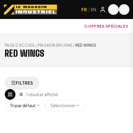
FR
|
EN
OFFRES SPÉCIALES
PAGE D’ACCUEIL
/
MAGASIN EN LIGNE
/
RED WINGS
RED WINGS
FILTRES
1 résultat affiché
Tri par défaut
Sélectionner