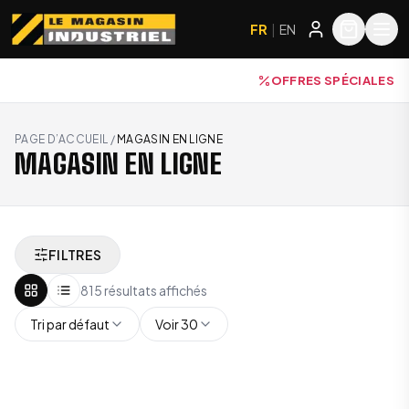
FR
|
EN
OFFRES SPÉCIALES
PAGE D’ACCUEIL
/
MAGASIN EN LIGNE
MAGASIN EN LIGNE
FILTRES
815 résultats affichés
Tri par défaut
Voir 30