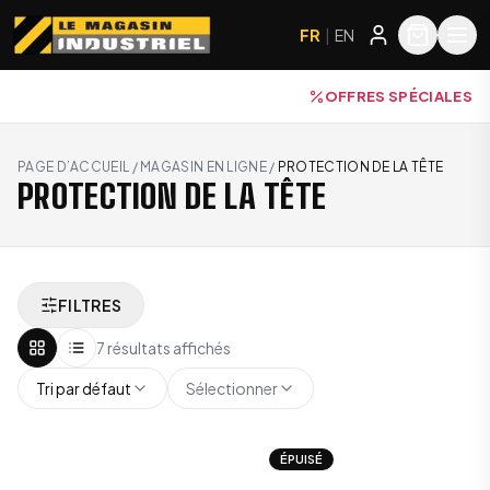
FR
|
EN
OFFRES SPÉCIALES
PAGE D’ACCUEIL
/
MAGASIN EN LIGNE
/
PROTECTION DE LA TÊTE
PROTECTION DE LA TÊTE
FILTRES
7 résultats affichés
Tri par défaut
Sélectionner
ÉPUISÉ