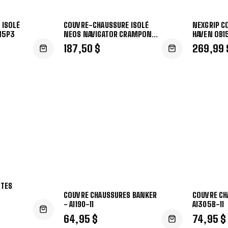
 ISOLÉ
COUVRE-CHAUSSURE ISOLÉ
NEXGRIP C
N5P3
NEOS NAVIGATOR CRAMPONS
HAVEN OB1
- N5P3G
187,50 $
269,99 
TTES
COUVRE CHAUSSURES BANKER
COUVRE CH
- A1190-11
A1305B-11
64,95 $
74,95 $