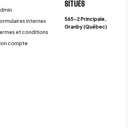
SITUÉS
dmin
565-2 Principale,
ormulaires internes
Granby (Québec)
ermes et conditions
on compte