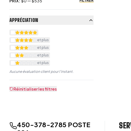
PRIX
:
$
0
— $
535
FILTRER
APPRÉCIATION
et plus
et plus
et plus
et plus
Aucune évaluation client pour l’instant.
Réinitialiser les filtres
450-378-2785 POSTE
SER