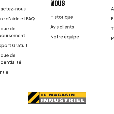
NOUS
actez-nous
A
Historique
re d'aide et FAQ
F
Avis clients
tique de
T
boursement
Notre équipe
M
sport Gratuit
tique de
identialité
ntie