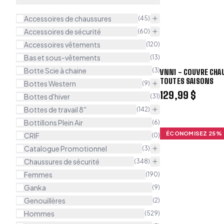
Accessoires de chaussures
(
45
)
Accessoires de sécurité
(
60
)
Accessoires vêtements
(
120
)
Bas et sous-vêtements
(
13
)
Botte Scie à chaine
(
3
)
VNN1 - COUVRE CHA
TOUTES SAISONS
Bottes Western
(
9
)
129,99 $
Bottes d'hiver
(
31
)
Bottes de travail 8''
(
142
)
Bottillons Plein Air
(
6
)
ÉCONOMISEZ
25
%
CRIF
(
0
)
Catalogue Promotionnel
(
3
)
Chaussures de sécurité
(
348
)
Femmes
(
190
)
Ganka
(
9
)
Genouillères
(
2
)
Hommes
(
529
)