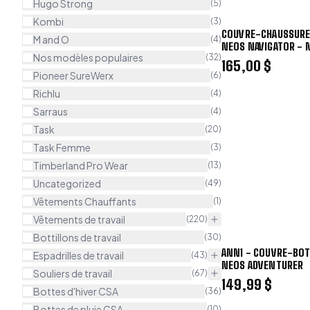
Hugo Strong
(
5
)
Kombi
(
3
)
COUVRE-CHAUSSURE
M and O
(
4
)
NEOS NAVIGATOR - 
Nos modèles populaires
(
32
)
165,00 $
Pioneer SureWerx
(
6
)
Richlu
(
4
)
Sarraus
(
4
)
Task
(
20
)
Task Femme
(
3
)
Timberland Pro Wear
(
13
)
Uncategorized
(
49
)
Vêtements Chauffants
(
1
)
Vêtements de travail
(
220
)
Bottillons de travail
(
30
)
ANN1 - COUVRE-BO
Espadrilles de travail
(
43
)
NEOS ADVENTURER
Souliers de travail
(
67
)
149,99 $
Bottes d'hiver CSA
(
36
)
Bottes de pluie CSA
(
10
)