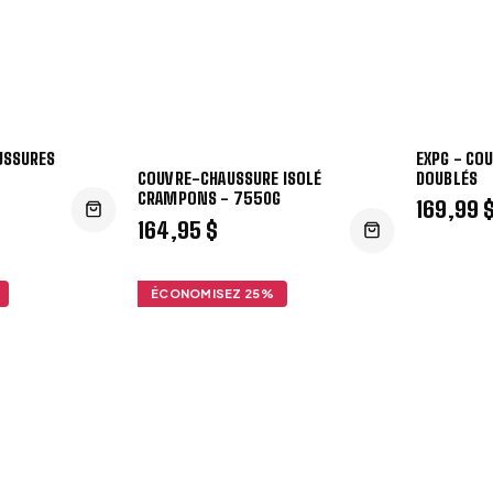
USSURES
EXPG - CO
DOUBLÉS
COUVRE-CHAUSSURE ISOLÉ
CRAMPONS - 7550G
169,99 
164,95 $
ÉCONOMISEZ
25
%