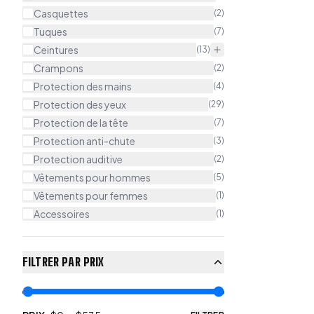
Casquettes
(
2
)
Tuques
(
7
)
Ceintures
(
13
)
Crampons
(
2
)
Protection des mains
(
4
)
Protection des yeux
(
29
)
Protection de la tête
(
7
)
Protection anti-chute
(
3
)
Protection auditive
(
2
)
Vêtements pour hommes
(
5
)
Vêtements pour femmes
(
1
)
Accessoires
(
1
)
FILTRER PAR PRIX