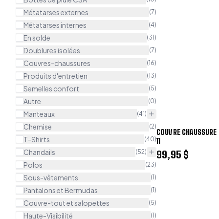
Métatarses externes
(
7
)
Métatarses internes
(
4
)
En solde
(
31
)
Doublures isolées
(
7
)
Couvres-chaussures
(
16
)
Produits d'entretien
(
13
)
Semelles confort
(
5
)
Autre
(
0
)
Manteaux
(
41
)
Chemise
(
2
)
COUVRE CHAUSSURE 
T-Shirts
(
40
)
11
Chandails
(
52
)
99,95 $
Polos
(
23
)
Sous-vêtements
(
1
)
Pantalons et Bermudas
(
1
)
Couvre-tout et salopettes
(
5
)
Haute-Visibilité
(
1
)