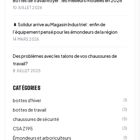
Bottes de travail Royer : les meilleurs modèles en 2026
10 JUILLET 2026
🌲 Solidur arrive au Magasin Industriel : enfin de
l’équipement pensé pour les émondeurs de la région
14 MARS 2026
Des problèmes avec les talons de vos chaussures de
travail?
8 JUILLET 2025
CATÉGORIES
bottes d'hiver
(
1
)
bottes de travail
(
3
)
chaussures de sécurité
(
5
)
CSA Z195
(
3
)
Émondeurs et arboriculteurs
(
1
)