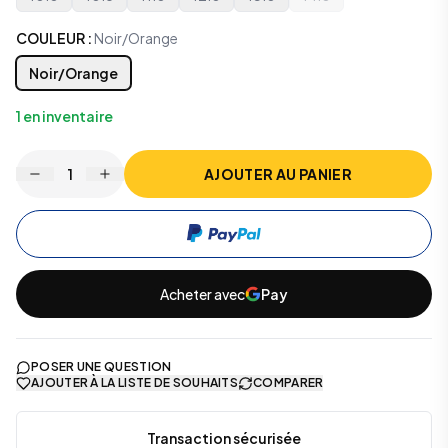
COULEUR
:
Noir/Orange
Noir/Orange
1
en inventaire
1
AJOUTER AU PANIER
Acheter avec
Pay
POSER UNE QUESTION
AJOUTER À LA LISTE DE SOUHAITS
COMPARER
Transaction sécurisée