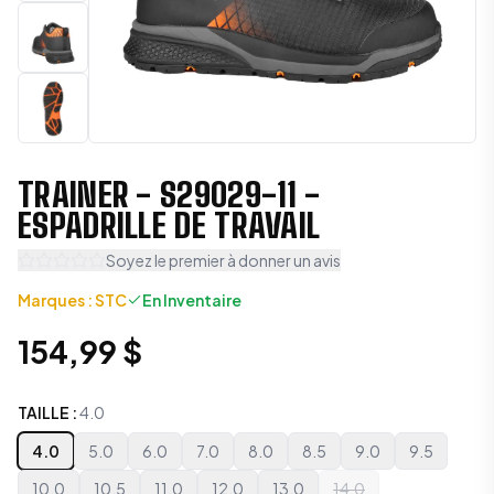
TRAINER - S29029-11 -
ESPADRILLE DE TRAVAIL
Soyez le premier à donner un avis
Marques
:
STC
En Inventaire
154,99 $
TAILLE
:
4.0
4.0
5.0
6.0
7.0
8.0
8.5
9.0
9.5
10.0
10.5
11.0
12.0
13.0
14.0