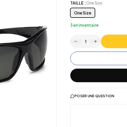
TAILLE
:
One Size
One Size
3
en inventaire
1
POSER UNE QUESTION