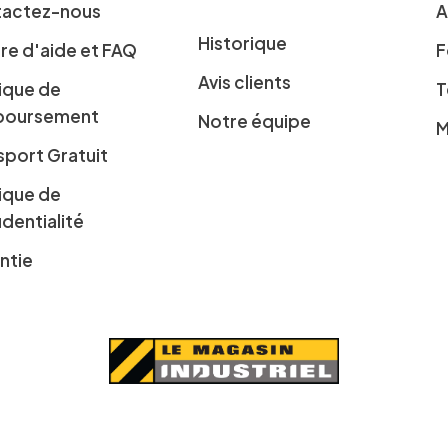
actez-nous
A
Historique
re d'aide et FAQ
F
Avis clients
tique de
T
boursement
Notre équipe
M
sport Gratuit
tique de
identialité
ntie