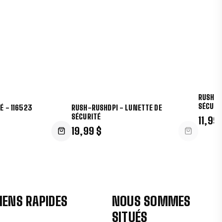
RUSH-R
SÉCURI
É - 116523
RUSH-RUSHDPI - LUNETTE DE
SÉCURITÉ
11,99
19,99 $
IENS RAPIDES
NOUS SOMMES
SITUÉS