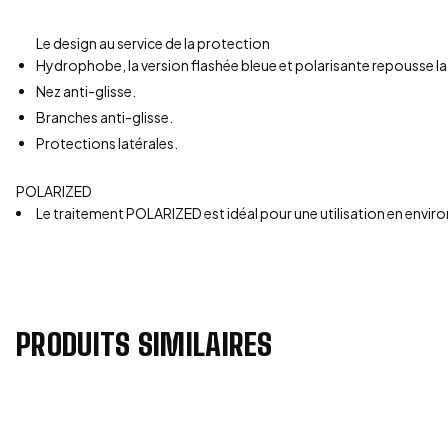
Le design au service de la protection
Hydrophobe, la version flashée bleue et polarisante repousse la 
Nez anti-glisse.
Branches anti-glisse.
Protections latérales.
POLARIZED
Le traitement POLARIZED est idéal pour une utilisation en envir
PRODUITS SIMILAIRES