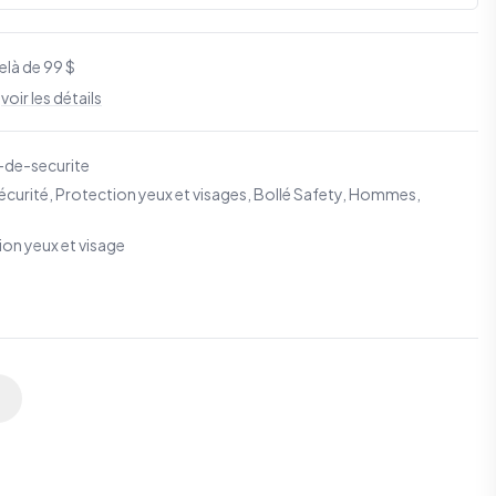
elà de 99 $
S
voir les détails
-de-securite
écurité
,
Protection yeux et visages
,
Bollé Safety
,
Hommes
,
n yeux et visage