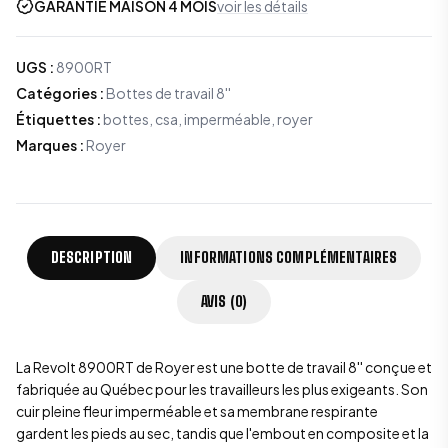
GARANTIE MAISON 4 MOIS
voir les détails
UGS
:
8900RT
Catégories
:
Bottes de travail 8''
Étiquettes
:
bottes, csa, imperméable, royer
Marques
:
Royer
DESCRIPTION
INFORMATIONS COMPLÉMENTAIRES
AVIS (0)
La Revolt 8900RT de Royer est une botte de travail 8'' conçue et
fabriquée au Québec pour les travailleurs les plus exigeants. Son
cuir pleine fleur imperméable et sa membrane respirante
gardent les pieds au sec, tandis que l'embout en composite et la