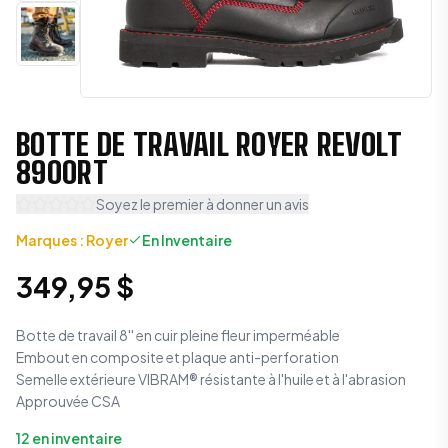
BOTTE DE TRAVAIL ROYER REVOLT
8900RT
Soyez le premier à donner un avis
Marques
:
Royer
En Inventaire
349,95 $
Botte de travail 8'' en cuir pleine fleur imperméable
Embout en composite et plaque anti-perforation
Semelle extérieure VIBRAM® résistante à l'huile et à l'abrasion
Approuvée CSA
12
en inventaire