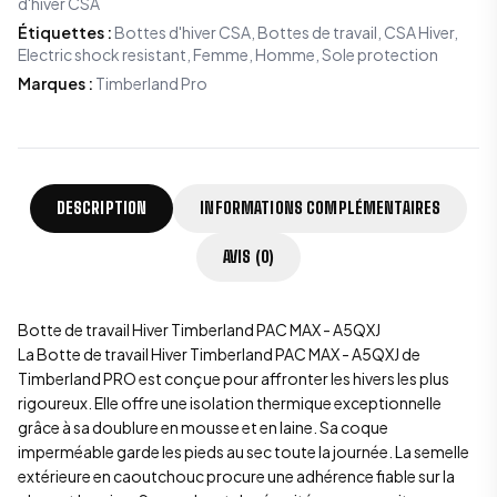
d'hiver CSA
Étiquettes
:
Bottes d'hiver CSA, Bottes de travail, CSA Hiver,
Electric shock resistant, Femme, Homme, Sole protection
Marques
:
Timberland Pro
DESCRIPTION
INFORMATIONS COMPLÉMENTAIRES
AVIS (0)
Botte de travail Hiver Timberland PAC MAX - A5QXJ
La Botte de travail Hiver Timberland PAC MAX - A5QXJ de
Timberland PRO
est conçue pour affronter les hivers les plus
rigoureux. Elle offre une isolation thermique exceptionnelle
grâce à sa doublure en mousse et en laine. Sa coque
imperméable garde les pieds au sec toute la journée. La semelle
extérieure en caoutchouc procure une adhérence fiable sur la