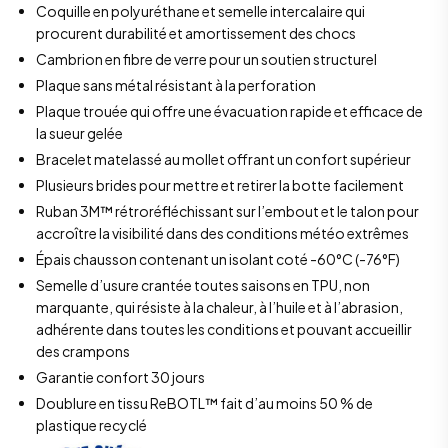
Coquille en polyuréthane et semelle intercalaire qui
procurent durabilité et amortissement des chocs
Cambrion en fibre de verre pour un soutien structurel
Plaque sans métal résistant à la perforation
Plaque trouée qui offre une évacuation rapide et efficace de
la sueur gelée
Bracelet matelassé au mollet offrant un confort supérieur
Plusieurs brides pour mettre et retirer la botte facilement
Ruban 3M™ rétroréfléchissant sur l’embout et le talon pour
accroître la visibilité dans des conditions météo extrêmes
Épais chausson contenant un isolant coté -60°C (-76°F)
Semelle d’usure crantée toutes saisons en TPU, non
marquante, qui résiste à la chaleur, à l’huile et à l’abrasion,
adhérente dans toutes les conditions et pouvant accueillir
des crampons
Garantie confort 30 jours
Doublure en tissu ReBOTL™ fait d’au moins 50 % de
plastique recyclé