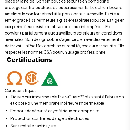
glace et la neige. Son embout de sécurité en composite
protège contre les chocs et les écrasements. Le col rembourré
améliore le confort et réduit la pression sur la cheville. Facile à
enfiler grâce à sa fermeture à glissière latérale robuste. La tige en
cuir pleine fleur résiste à l’abrasion et aux intempéries. Elle
convient parfaitement aux travailleurs extérieurs en conditions
hivernales. Son design sobre s’agence bien avec les vêtements
de travail. La Pac Max combine durabilité, chaleur et sécurité. Elle
respecte les normes CSA pour un usage professionnel.
Caractéristiques:
Tige en cuir imperméable Ever-Guard™ résistant à l’abrasion
et dotée d’une membrane intérieure imperméable
Embout de sécurité asymétrique en composite
Protection contre les dangers électriques
Sans métal et antirayure