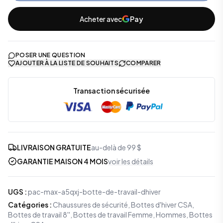
Acheter avec
Pay
POSER UNE QUESTION
AJOUTER À LA LISTE DE SOUHAITS
COMPARER
Transaction sécurisée
LIVRAISON GRATUITE
au-delà de 99 $
GARANTIE MAISON 4 MOIS
voir les détails
UGS
:
pac-max-a5qxj-botte-de-travail-dhiver
Catégories
:
Chaussures de sécurité
,
Bottes d'hiver CSA
,
Bottes de travail 8''
,
Bottes de travail Femme
,
Hommes
,
Bottes