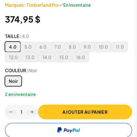
Marques
:
Timberland Pro
En Inventaire
374,95 $
TAILLE
:
4.0
4.0
5.0
6.0
7.0
8.0
9.0
10.0
11.0
12.0
13.0
14.0
15.0
16.0
COULEUR
:
Noir
Noir
2
en inventaire
1
AJOUTER AU PANIER