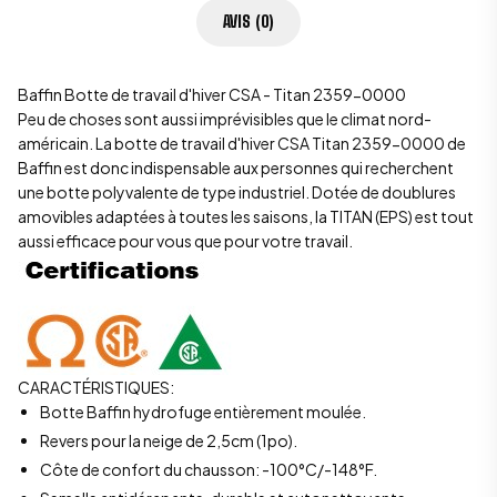
AVIS (0)
Baffin Botte de travail d'hiver CSA - Titan 2359-0000
Peu de choses sont aussi imprévisibles que le climat nord-
américain. La botte de travail d'hiver CSA Titan 2359-0000 de
Baffin est donc indispensable aux personnes qui recherchent
une botte polyvalente de type industriel. Dotée de doublures
amovibles adaptées à toutes les saisons, la TITAN (EPS) est tout
aussi efficace pour vous que pour votre travail.
CARACTÉRISTIQUES:
Botte
Baffin
hydrofuge entièrement moulée.
Revers pour la neige de 2,5cm (1po).
Côte de confort du chausson: -100°C/-148°F.