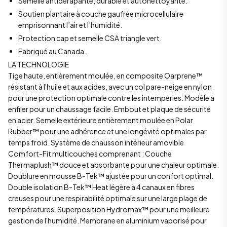
Semelle antidérapante, durable et autonettoyante.
Soutien plantaire à couche gaufrée microcellulaire
emprisonnant l’air et l’humidité.
Protection cap et semelle CSA triangle vert.
Fabriqué au Canada.
LA TECHNOLOGIE
Tige haute, entièrement moulée, en composite Oarprene™
résistant à l'huile et aux acides, avec un col pare-neige en nylon
pour une protection optimale contre les intempéries. Modèle à
enfiler pour un chaussage facile. Embout et plaque de sécurité
en acier. Semelle extérieure entièrement moulée en Polar
Rubber™ pour une adhérence et une longévité optimales par
temps froid. Système de chausson intérieur amovible
Comfort-Fit multicouches comprenant : Couche
Thermaplush™ douce et absorbante pour une chaleur optimale.
Doublure en mousse B-Tek™ ajustée pour un confort optimal.
Double isolation B-Tek™ Heat légère à 4 canaux en fibres
creuses pour une respirabilité optimale sur une large plage de
températures. Superposition Hydromax™ pour une meilleure
gestion de l'humidité. Membrane en aluminium vaporisé pour