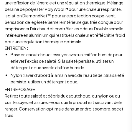
une réflexion de l'énergie et une régulation thermique. Mélange
de laine de polyester PolyWool™ pour une chaleur respirante.
Isolation DiamondNet™ pour une protection coupe-vent.
Sensation de légèreté Semelle intérieure gaufrée conçue pour
emprisonner l'air chaud et contrôler les odeurs Double semelle
intérieure en aluminium qui restitue la chaleur et réfléchit le froid
pour une régulation thermique optimale
ENTRETIEN
:
Base en caoutchouc : essuyer avec un chiffon humide pour
enlever l’excès de saleté. Si la saleté persiste, utiliser un
détergent doux avec le chiffon humide.
Nylon : laver d’abord à la main avec de l’eau tiède. Si la saleté
persiste, utiliser un détergent doux.
ENTREPOSAGE:
Retirez toute saleté et débris du caoutchouc, du nylon ou du
cuir. Essuyez et assurez-vous que le produit est sec avant de le
ranger. Conservation optimale dans un endroit sombre, sec et
frais.