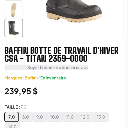
BAFFIN BOTTE DE TRAVAIL D'HIVER
CSA - TITAN 2359-0000
Soyez le premier à donner un avis
Marques
:
Baffin
En Inventaire
239,95 $
TAILLE
:
7.0
7.0
8.0
9.0
10.0
11.0
12.0
13.0
14.0