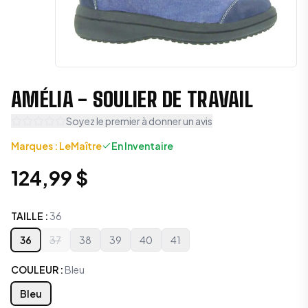
AMÉLIA - SOULIER DE TRAVAIL
Soyez le premier à donner un avis
Marques
:
LeMaître
En Inventaire
124,99 $
TAILLE
:
36
36
37
38
39
40
41
COULEUR
:
Bleu
Bleu