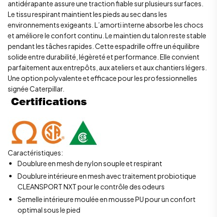
antidérapante assure une traction fiable sur plusieurs surfaces.
Le tissu respirant maintient les pieds au sec dans les
environnements exigeants. L’amorti interne absorbe les chocs
et améliore le confort continu. Le maintien du talon reste stable
pendant les tâches rapides. Cette espadrille offre un équilibre
solide entre durabilité, légèreté et performance. Elle convient
parfaitement aux entrepôts, aux ateliers et aux chantiers légers.
Une option polyvalente et efficace pour les professionnelles
signée
Caterpillar
.
Caractéristiques:
Doublure en mesh de nylon souple et respirant
Doublure intérieure en mesh avec traitement probiotique
CLEANSPORT NXT pour le contrôle des odeurs
Semelle intérieure moulée en mousse PU pour un confort
optimal sous le pied