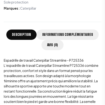
Sole protection
Marques
:
Caterpillar
DESCRIPTION
INFORMATIONS COMPLÉMENTAIRES
AVIS (0)
Espadrille de travail Caterpillar Streamline - P725336
L’espadrille de travail Caterpillar Streamline P725336 combine
protection, confort et style dans un format pensé pour les
travailleuses actives. Son design adapté à la morphologie
féminine offre un ajustement précis qui améliore la stabilité. La
silhouette sportive apporte une touche moderne tout en
restant fonctionnelle. Sa construction légère réduit la fatigue
lors des longues journées en mouvement. La tige résistante
soutient bien le pied et garde une bonne flexibilité. La semelle