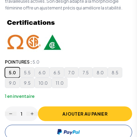
travailleuses actives. Son design adapté à la morphologie
féminine offre un ajustement précis qui améliore la stabilité.
POINTURES
:
5.0
5.0
5.5
6.0
6.5
7.0
7.5
8.0
8.5
9.0
9.5
10.0
11.0
1
en inventaire
1
AJOUTER AU PANIER