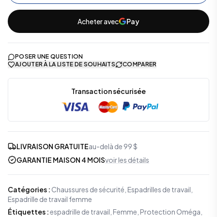
Acheter avec
Pay
POSER UNE QUESTION
AJOUTER À LA LISTE DE SOUHAITS
COMPARER
Transaction sécurisée
LIVRAISON GRATUITE
au-delà de 99 $
GARANTIE MAISON 4 MOIS
voir les détails
Catégories
:
Chaussures de sécurité
,
Espadrilles de travail
,
Espadrille de travail femme
Étiquettes
:
espadrille de travail, Femme, Protection Oméga,