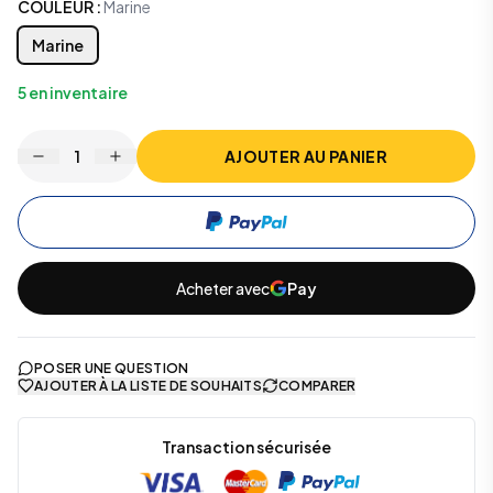
COULEUR
:
Marine
Marine
5
en inventaire
1
AJOUTER AU PANIER
Acheter avec
Pay
POSER UNE QUESTION
AJOUTER À LA LISTE DE SOUHAITS
COMPARER
Transaction sécurisée