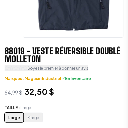
88019 - VESTE RÉVERSIBLE DOUBLÉ
MOLLETON
Soyez le premier à donner un avis
Marques
:
Magasin Industriel
En Inventaire
32,50 $
64,99 $
TAILLE
:
Large
Large
Xlarge